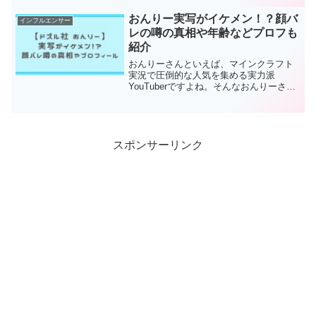
かなり驚きました。可愛らしい雰囲気
と、どこか一生懸命な姿が印象的なメン
おんりー実写がイケメン！？顔バ
インフルエンサー
バーだっただけに、...
レの噂の真相や年齢などプロフも
紹介
おんりーさんといえば、マインクラフト
実況で圧倒的な人気を集める実力派
YouTuberですよね。そんなおんりーさん
について、ネット上では「実写はイケメ
ンなの？」「顔バレしているの？」と気
になっている方も多いようです。さら
に、年齢や本名、彼女の...
スポンサーリンク