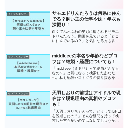
ないでしょうか。VTuberグループとして
活動する一方で、実写ライブや舞台裏映
像も話題になっているため、顔バレの有
サモエドりんたろうは何県に住ん
インフルエンサー
無が気になって検索...
でる？飼い主の仕事や妹・年収も
深掘り！
白くてふわふわの笑顔に癒されるサモエ
ドりんたろう。動画を見ていると「どこ
に住んでいるの？」と気になる方も多い
ですよね。私も最初はごはんの爆食シー
ンに夢中でしたが、住んでいる場所や飼
い主さんのことまで気になってしまいま
middleeeの本名や年齢などプロ
インフルエンサー
した。この記事では、サモ...
フは？結婚・経歴についても！
「middleee（ミドリ）って結局どんな人
なの？」と気になって検索したあなた
へ。私も配信やストグラの切り抜きを見
ているうちに、落ち着いた声と的確な判
断がクセになってしまいました。この記
事では、middleee（ミドリ）さんの年
天羽しおりの前世はアイドルで現
インフルエンサー
齢・本名・経...
在は？脱退理由の真相やプロフ
も！
「天羽しおりちゃんって、どうしてiLiFE!
を脱退したの？」そんな疑問を持って検
索した方も多いのではないでしょうか。
私も当時、突然の発表を見たときは正直