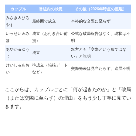
カップル
番組内の状況
その後（2026年時点の整理）
みさき＆ひろ
最終回で成立
本格的な交際に至らず
やす
いっせい＆み
成立（お付き合い前
公式な破局報告はなく、現状は不
ほ
提）
明
あやか＆ゆう
双方とも「交際という形ではな
成立
じ
い」と説明
けいし＆あお
準成立（箱根デート
交際発表は見当たらず、進展不明
い
など）
ここからは、カップルごとに「何が起きたのか」と「破局
（または交際に至らず）の理由」をもう少し丁寧に見てい
きます。