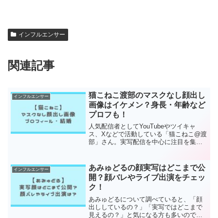
インフルエンサー
関連記事
猫こねこ渡部のマスクなし顔出し
インフルエンサー
画像はイケメン？身長・年齢など
プロフも！
人気配信者としてYouTubeやツイキャ
ス、Xなどで活動している「猫こねこ@渡
部」さん。実写配信を中心に注目を集め
ており、軽快なトークと体当たり企画で
ファンを増やしている存在です。そんな
猫こねこさんについて、最近とくに話題
あみゅどるの顔実写はどこまで公
インフルエンサー
になっているのが「...
開？顔バレやライブ出演をチェッ
ク！
あみゅどるについて調べていると、「顔
出ししているの？」「実写ではどこまで
見えるの？」と気になる方も多いのでは