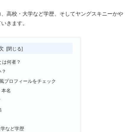
力、高校・大学など学歴、そしてヤングスキニーかや
ていきます。
次
）とは何者？
い？
ki風プロフィールをチェック
・本名
？
地
大学など学歴