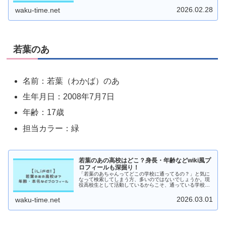
も初めてパフォーマンスを見たとき、「この子、すご
い…！」と思わず画面に釘づけに...
2026.02.28
waku-time.net
若葉のあ
名前：若葉（わかば）のあ
生年月日：2008年7月7日
年齢：17歳
担当カラー：緑
若葉のあの高校はどこ？身長・年齢などwiki風プ
ロフィールも深掘り！
「若葉のあちゃんってどこの学校に通ってるの？」と気に
なって検索してしまう方、多いのではないでしょうか。現
役高校生として活動しているからこそ、通っている学校や
卒アルの有無、学生生活とアイドル活動をどう両立してい
るのか気になりますよね。この記事...
2026.03.01
waku-time.net