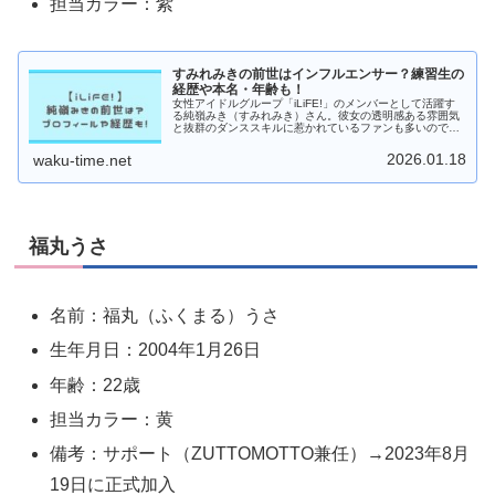
担当カラー：紫
すみれみきの前世はインフルエンサー？練習生の
経歴や本名・年齢も！
女性アイドルグループ「iLiFE!」のメンバーとして活躍す
る純嶺みき（すみれみき）さん。彼女の透明感ある雰囲気
と抜群のダンススキルに惹かれているファンも多いのでは
ないでしょうか。私も初めて彼女のパフォーマンスを見た
とき、「この子、只者じゃな...
2026.01.18
waku-time.net
福丸うさ
名前：福丸（ふくまる）うさ
生年月日：2004年1月26日
年齢：22歳
担当カラー：黄
備考：サポート（ZUTTOMOTTO兼任）→2023年8月
19日に正式加入