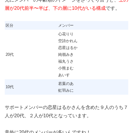
層が20代前半〜半ば、下の層に10代がいる構成
です。
区分
メンバー
心花りり
空詩かれん
恋星はるか
20代
純嶺みき
福丸うさ
小熊まむ
あいす
若葉のあ
10代
虹羽みに
サポートメンバーの恋星はるかさんを含めた９人のうち７
人が20代、２人が10代となっています。
意外に20代のメンバーが多いんですね！