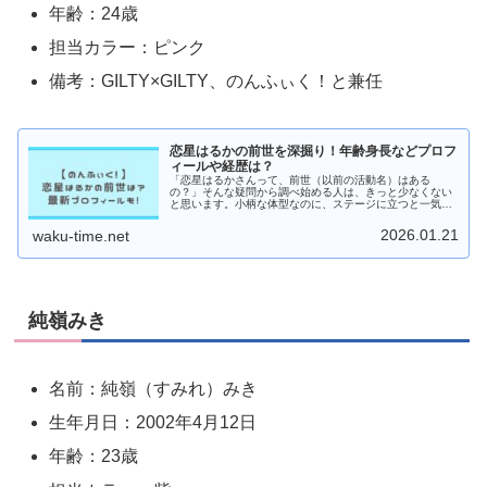
年齢：24歳
担当カラー：ピンク
備考：GILTY×GILTY、のんふぃく！と兼任
恋星はるかの前世を深掘り！年齢身長などプロフ
ィールや経歴は？
「恋星はるかさんって、前世（以前の活動名）はある
の？」そんな疑問から調べ始める人は、きっと少なくない
と思います。小柄な体型なのに、ステージに立つと一気に
存在感が増すタイプで、「どうしてあんなに目を引くんだ
ろう？」と気になった方も多いはずです...
2026.01.21
waku-time.net
純嶺みき
名前：純嶺（すみれ）みき
生年月日：2002年4月12日
年齢：23歳