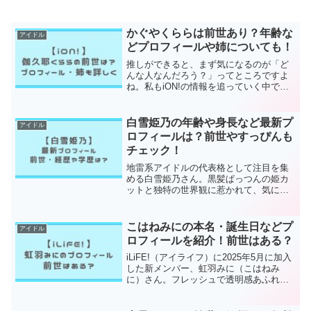
かぐやくららは前世あり？年齢な
アイドル
どプロフィールや姉についても！
推しができると、まず気になるのが「ど
んな人なんだろう？」ってところですよ
ね。私もiON!の情報を追っていく中で、
かぐやくららさんの“前世”や年齢、そして
家族（姉）の話まで気になってしまいま
した。この記事では、公開されている範
白雪姫乃の年齢や身長など最新プ
アイドル
囲の情報を整理し...
ロフィールは？前世やすっぴんも
チェック！
地雷系アイドルの代表格として注目を集
める白雪姫乃さん。黒髪ぱっつんの姫カ
ットと独特の世界観に惹かれて、気にな
っている方も多いのではないでしょう
か。私も初めてメイク動画を見たとき、
その変化の大きさに思わず見入ってしま
こはねみにの本名・誕生日などプ
アイドル
いました。この記事では、白...
ロフィールを紹介！前世はある？
iLiFE!（アイライフ）に2025年5月に加入
した新メンバー、虹羽みに（こはねみ
に）さん。フレッシュで透明感あふれる
ビジュアルと、思わず守ってあげたくな
る雰囲気で、ファンの間で一気に注目を