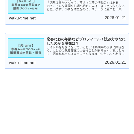
「恋星はるかさんって、前世（以前の活動名）はある
の？」そんな疑問から調べ始める人は、きっと少なくない
と思います。小柄な体型なのに、ステージに立つと一気に
存在感が増すタイプで、「どうしてあんなに目を引くんだ
ろう？」と気になった方も多いはずです...
2026.01.21
waku-time.net
恋春ねねの年齢などプロフィール！読み方やなに
したのか＆現在は？
アイドルを好きになっていると、活動期間の長さに関係な
く、ふと心に残る存在に出会うことがあります。私にとっ
て、恋春ねねさんはまさにそんな存在でした。ふんわりと
した雰囲気なのに、ステージに立つと一気に目を引く不思
議な魅力。「もっと見ていたかった...
2026.01.21
waku-time.net