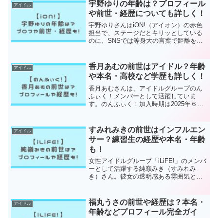
ージに立つと一気に目を引く不思議な魅
宇野ゆりの年齢は？プロフィール
アイドル
力。「もっと見ていたかった...
や前世・経歴についても詳しく！
宇野ゆりさんはiON!（アイオン）の赤色
担当で、ステージだとキリッとしている
のに、SNSでは等身大の言葉で距離を縮
めてくれる。宇野ゆりさんって、知れば
知るほど「推したくなる理由」が増えて
いくタイプだなと感じます。この記事で
香月あむの前世はアイドル？年齢
アイドル
は、宇野ゆりさんの...
や本名・高校など学歴も詳しく！
香月あむさんは、アイドルグループのん
ふぃく！メンバーとして活躍していま
す。のんふぃく！加入時期は2025年６月
で活動歴が短めですが、キレッキレのダ
ンスやぱフォーマンスから、前世が気に
なる方も多いのではないでしょうか。そ
すみれみきの前世はインフルエン
アイドル
こでこの記事では、香月...
サー？練習生の経歴や本名・年齢
も！
女性アイドルグループ「iLiFE!」のメンバ
ーとして活躍する純嶺みき（すみれみ
き）さん。彼女の透明感ある雰囲気と抜
群のダンススキルに惹かれているファン
も多いのではないでしょうか。私も初め
て彼女のパフォーマンスを見たとき、
福丸うさの前世や経歴は？本名・
アイドル
「この子、只者じゃな...
年齢などプロフィール完全ガイ