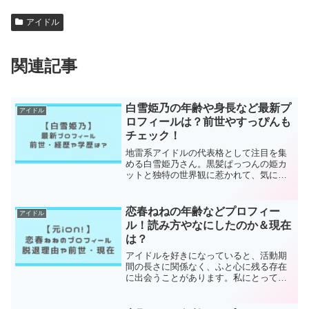
アイドル
関連記事
白雪姫乃の年齢や身長など最新プ
アイドル
ロフィールは？前世やすっぴんも
チェック！
地雷系アイドルの代表格として注目を集
める白雪姫乃さん。黒髪ぱっつんの姫カ
ットと独特の世界観に惹かれて、気にな
っている方も多いのではないでしょう
か。私も初めてメイク動画を見たとき、
その変化の大きさに思わず見入ってしま
恋春ねねの年齢などプロフィー
アイドル
いました。この記事では、白...
ル！読み方やなにしたのか＆現在
は？
アイドルを好きになっていると、活動期
間の長さに関係なく、ふと心に残る存在
に出会うことがあります。私にとって、
恋春ねねさんはまさにそんな存在でし
た。ふんわりとした雰囲気なのに、ステ