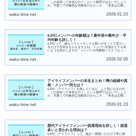
「この名前って本名なの？」という疑問ではないでしょう
か。可愛くて印象的な活動名だからこそ、「本名は公開さ
れているのか」と、つい知りたくなってしまいますよね。
この記事では、iLiFE!...
2026.01.23
waku-time.net
iLiFE!メンバーの年齢順は？最年長や最年少・平
均年齢も詳しく！
iLiFE!って、曲もパフォーマンスも勢いがすごくて見てい
るだけで元気をもらえますよね。メンバー全員がとても若
いような気がしますが「メンバーの年齢順ってどうなって
るの？」が気になりませんか？そこで今回は、iLiFE!メン
バーの年齢順・最年長...
2026.02.05
waku-time.net
アイライフメンバーの本名まとめ！噂の経緯や真
相・メンバー同士は？
iLiFE!（アイライフ）を推していると、ふと気になるのが
「この名前って本名なの？」という疑問ではないでしょう
か。可愛くて印象的な活動名だからこそ、「本名は公開さ
れているのか」と、つい知りたくなってしまいますよね。
この記事では、iLiFE!...
2026.01.23
waku-time.net
歴代アイライフメンバー脱退理由を詳しく！脱退
多いと言われる理由は？
iLiFE!（アイライフ）って、曲を一度聴いただけで耳に残