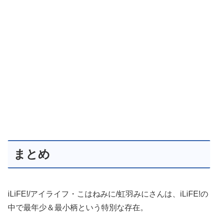
まとめ
iLiFE!/アイライフ・こはねみに/虹羽みにさんは、iLiFE!の
中で最年少＆最小柄という特別な存在。