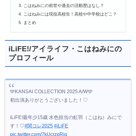
こはねみにの前世や過去の活動歴はなし？
こはねみには現役高校生！高校や中学校はどこ？
まとめ
iLiFE!/アイライフ・こはねみにの
プロフィール
🩵KANSAI COLLECTION 2025 A/W🩵
初出演ありがとうございました！♡
iLiFE!最年少15歳 水色担当の虹羽（こはね）みにで
す！♡
#関コレ2025
#iLiFE
pic.twitter.com/7kUcrzpRiq