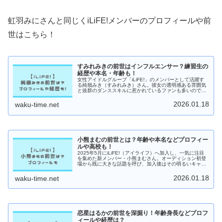
虹羽みにさんと同じくiLiFE!メンバーのプロフィールや前
世はこちら！
すみれみきの前世はインフルエンサー？練習生の
経歴や本名・年齢も！
女性アイドルグループ「iLiFE!」のメンバーとして活躍す
る純嶺みき（すみれみき）さん。彼女の透明感ある雰囲気
と抜群のダンススキルに惹かれているファンも多いのでは
ないでしょうか。私も初めて彼女のパフォーマンスを見た
とき、「この子、只者じゃな...
2026.01.18
waku-time.net
小熊まむの前世とは？年齢や本名などプロフィー
ルや高校も！
2025年5月にiLiFE!（アイライフ）へ加入し、一気に注目
を集めた新メンバー・小熊まむさん。オーディション初登
場から既に大きな話題を呼び、加入後はその明るいキャラ
と存在感で多くのファンを魅了しています。この記事で
は、小熊まむさんの年齢・...
2026.01.18
waku-time.net
恋星はるかの前世を深掘り！年齢身長などプロフ
ィールや経歴は？