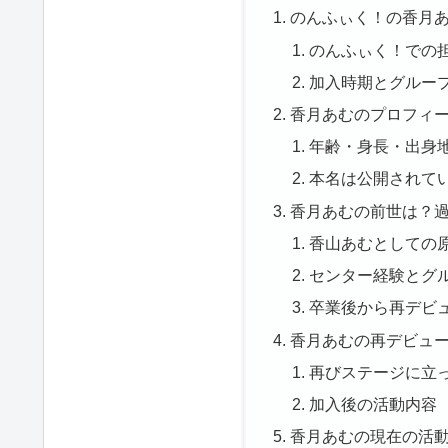
のんふぃく！の香月
のんふぃく！での
加入時期とグルー
香月あむのプロフィ
年齢・身長・出身
本名は公開されて
香月あむの前世は？
香山あむとしての原宿
センター経験とグ
卒業後から再デビ
香月あむの再デビュ
再びステージに立
加入後の活動内容
香月あむの現在の活