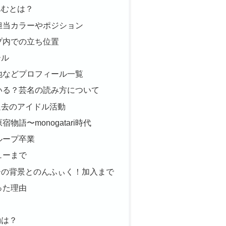
あむとは？
担当カラーやポジション
プ内での立ち位置
ール
地などプロフィール一覧
いる？芸名の読み方について
過去のアイドル活動
物語〜monogatari時代
ループ卒業
ューまで
ーの背景とのんふぃく！加入まで
った理由
動は？