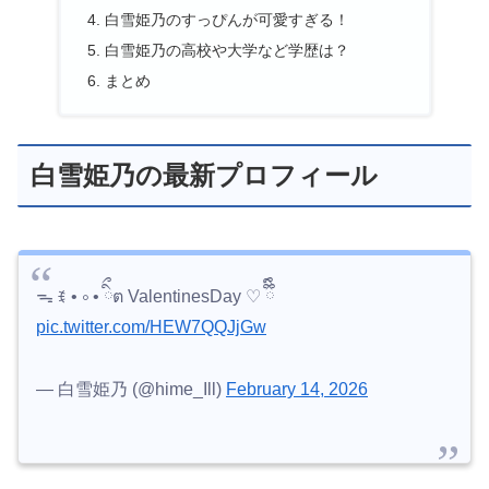
白雪姫乃のすっぴんが可愛すぎる！
白雪姫乃の高校や大学など学歴は？
まとめ
白雪姫乃の最新プロフィール
ᯓ ꉂ • ༚ • ིྀต ValentinesDay ♡ ྀིྀི
pic.twitter.com/HEW7QQJjGw
— 白雪姫乃 (@hime_Ill)
February 14, 2026