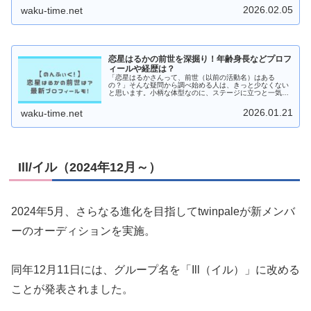
バーの年齢順・最年長...
2026.02.05
waku-time.net
恋星はるかの前世を深掘り！年齢身長などプロフ
ィールや経歴は？
「恋星はるかさんって、前世（以前の活動名）はある
の？」そんな疑問から調べ始める人は、きっと少なくない
と思います。小柄な体型なのに、ステージに立つと一気に
存在感が増すタイプで、「どうしてあんなに目を引くんだ
ろう？」と気になった方も多いはずです...
2026.01.21
waku-time.net
Ill/イル（2024年12月～）
2024年5月、さらなる進化を目指してtwinpaleが新メンバ
ーのオーディションを実施。
同年12月11日には、グループ名を「Ill（イル）」に改める
ことが発表されました。