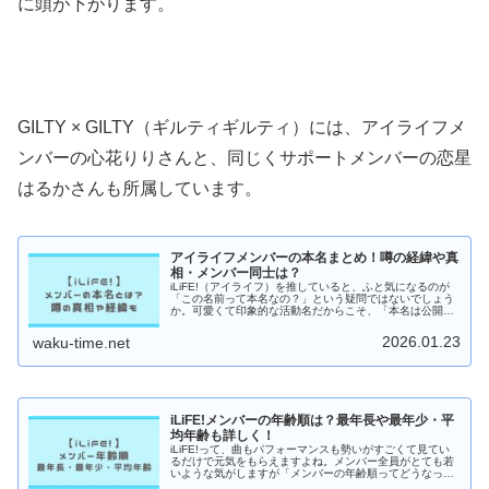
に頭が下がります。
GILTY × GILTY（ギルティギルティ）には、アイライフメ
ンバーの心花りりさんと、同じくサポートメンバーの恋星
はるかさんも所属しています。
アイライフメンバーの本名まとめ！噂の経緯や真
相・メンバー同士は？
iLiFE!（アイライフ）を推していると、ふと気になるのが
「この名前って本名なの？」という疑問ではないでしょう
か。可愛くて印象的な活動名だからこそ、「本名は公開さ
れているのか」と、つい知りたくなってしまいますよね。
この記事では、iLiFE!...
2026.01.23
waku-time.net
iLiFE!メンバーの年齢順は？最年長や最年少・平
均年齢も詳しく！
iLiFE!って、曲もパフォーマンスも勢いがすごくて見てい
るだけで元気をもらえますよね。メンバー全員がとても若
いような気がしますが「メンバーの年齢順ってどうなって
るの？」が気になりませんか？そこで今回は、iLiFE!メン